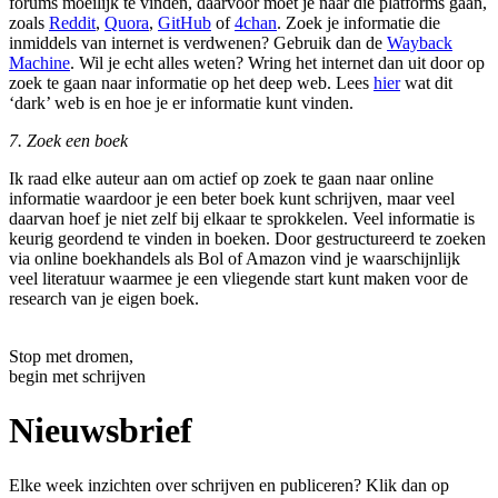
forums moeilijk te vinden, daarvoor moet je naar die platforms gaan,
zoals
Reddit
,
Quora
,
GitHub
of
4chan
. Zoek je informatie die
inmiddels van internet is verdwenen? Gebruik dan de
Wayback
Machine
. Wil je echt alles weten? Wring het internet dan uit door op
zoek te gaan naar informatie op het deep web. Lees
hier
wat dit
‘dark’ web is en hoe je er informatie kunt vinden.
7. Zoek een boek
Ik raad elke auteur aan om actief op zoek te gaan naar online
informatie waardoor je een beter boek kunt schrijven, maar veel
daarvan hoef je niet zelf bij elkaar te sprokkelen. Veel informatie is
keurig geordend te vinden in boeken. Door gestructureerd te zoeken
via online boekhandels als Bol of Amazon vind je waarschijnlijk
veel literatuur waarmee je een vliegende start kunt maken voor de
research van je eigen boek.
Stop met dromen,
begin met schrijven
Nieuwsbrief
Elke week inzichten over schrijven en publiceren? Klik dan op