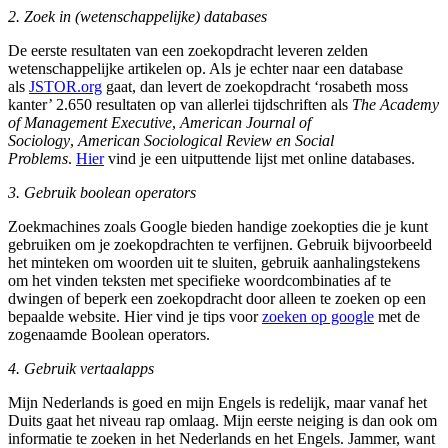
2. Zoek in (wetenschappelijke) databases
De eerste resultaten van een zoekopdracht leveren zelden
wetenschappelijke artikelen op. Als je echter naar een database
als
JSTOR.org
gaat, dan levert de zoekopdracht ‘rosabeth moss
kanter’ 2.650 resultaten op van allerlei tijdschriften als
The Academy
of Management Executive
,
American Journal of
Sociology
,
American Sociological Review en Social
Problems
.
Hier
vind je een uitputtende lijst met online databases.
3. Gebruik boolean operators
Zoekmachines zoals Google bieden handige zoekopties die je kunt
gebruiken om je zoekopdrachten te verfijnen. Gebruik bijvoorbeeld
het minteken om woorden uit te sluiten, gebruik aanhalingstekens
om het vinden teksten met specifieke woordcombinaties af te
dwingen of beperk een zoekopdracht door alleen te zoeken op een
bepaalde website. Hier vind je tips voor
zoeken op google
met de
zogenaamde Boolean operators.
4. Gebruik vertaalapps
Mijn Nederlands is goed en mijn Engels is redelijk, maar vanaf het
Duits gaat het niveau rap omlaag. Mijn eerste neiging is dan ook om
informatie te zoeken in het Nederlands en het Engels. Jammer, want