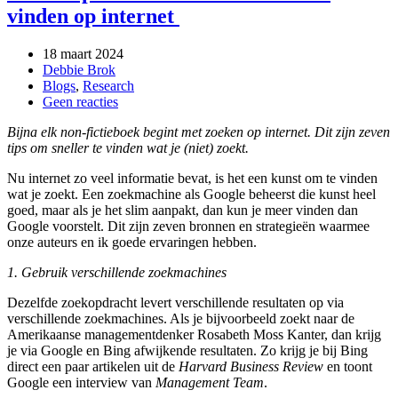
vinden op internet
18 maart 2024
Debbie Brok
Blogs
,
Research
op
Geen reacties
Zeven
Bijna elk non-fictieboek begint met zoeken op internet. Dit zijn zeven
tips
tips om sneller te vinden wat je (niet) zoekt.
voor
auteurs
Nu internet zo veel informatie bevat, is het een kunst om te vinden
om
wat je zoekt. Een zoekmachine als Google beheerst die kunst heel
meer
goed, maar als je het slim aanpakt, dan kun je meer vinden dan
te
Google voorstelt. Dit zijn zeven bronnen en strategieën waarmee
vinden
onze auteurs en ik goede ervaringen hebben.
op
internet
1. Gebruik verschillende zoekmachines
Dezelfde zoekopdracht levert verschillende resultaten op via
verschillende zoekmachines. Als je bijvoorbeeld zoekt naar de
Amerikaanse managementdenker Rosabeth Moss Kanter, dan krijg
je via Google en Bing afwijkende resultaten. Zo krijg je bij Bing
direct een paar artikelen uit de
Harvard Business Review
en toont
Google een interview van
Management Team
.