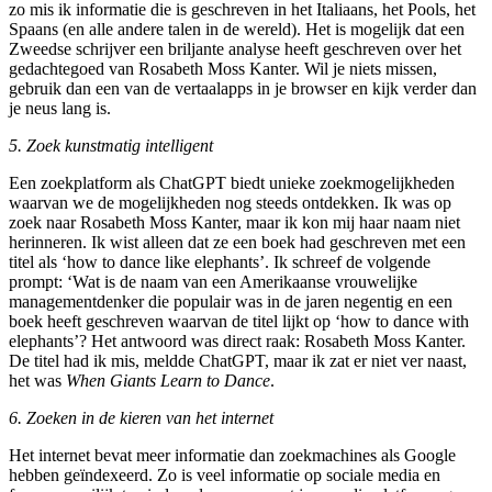
zo mis ik informatie die is geschreven in het Italiaans, het Pools, het
Spaans (en alle andere talen in de wereld). Het is mogelijk dat een
Zweedse schrijver een briljante analyse heeft geschreven over het
gedachtegoed van Rosabeth Moss Kanter. Wil je niets missen,
gebruik dan een van de vertaalapps in je browser en kijk verder dan
je neus lang is.
5. Zoek kunstmatig intelligent
Een zoekplatform als ChatGPT biedt unieke zoekmogelijkheden
waarvan we de mogelijkheden nog steeds ontdekken. Ik was op
zoek naar Rosabeth Moss Kanter, maar ik kon mij haar naam niet
herinneren. Ik wist alleen dat ze een boek had geschreven met een
titel als ‘how to dance like elephants’. Ik schreef de volgende
prompt: ‘Wat is de naam van een Amerikaanse vrouwelijke
managementdenker die populair was in de jaren negentig en een
boek heeft geschreven waarvan de titel lijkt op ‘how to dance with
elephants’? Het antwoord was direct raak: Rosabeth Moss Kanter.
De titel had ik mis, meldde ChatGPT, maar ik zat er niet ver naast,
het was
When Giants Learn to Dance
.
6. Zoeken in de kieren van het internet
Het internet bevat meer informatie dan zoekmachines als Google
hebben geïndexeerd. Zo is veel informatie op sociale media en